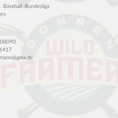
. Baseball -Bundesliga
ers
 808090
06417
allmann@gmx.de