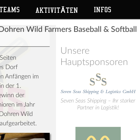
TEAMS
INFOS
AKTIVITÄTEN
Dohren Wild Farmers Baseball & Softball
Unsere
Seiten
Hauptsponsoren
es Dorf
ten Anfängen im
in der 1.
ewinn der
Seven Seas Shipping – Ihr starker
ioren im Jahr
Partner in Logistik!
 Dohren Wild
aufgearbeitet.