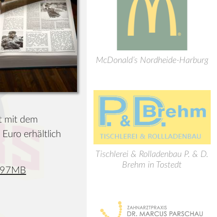
McDonald’s Nordheide-Harburg
st mit dem
Euro erhältlich
Tischlerei & Rolladenbau P. & D.
Brehm in Tostedt
 397MB